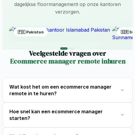
dagelijkse floormanagement op onze kantoren
verzorgen.
🇸🇷 Suriname
Veelgestelde vragen over
Ecommerce manager remote inhuren
Wat kost het om een ecommerce manager
remote in te huren?
Een fulltime ecommerce manager via Remote Opus
Hoe snel kan een ecommerce manager
kost een vast bedrag vanaf 1.095 euro per maand.
starten?
Geen bureaukosten en geen langdurige contracten.
Meestal ben je binnen ongeveer 14 dagen gematcht,