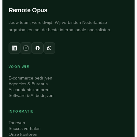
Remote Opus
Jouw team, wereldwijd. Wij verbinden Nederlandse
organisaties met de beste internationale specialisten.
VOOR WIE
E-commerce bedrijven
Agencies & Bureaus
Accountantskantoren
Software & AI bedrijven
INFORMATIE
Tarieven
Succes verhalen
Onze kantoren