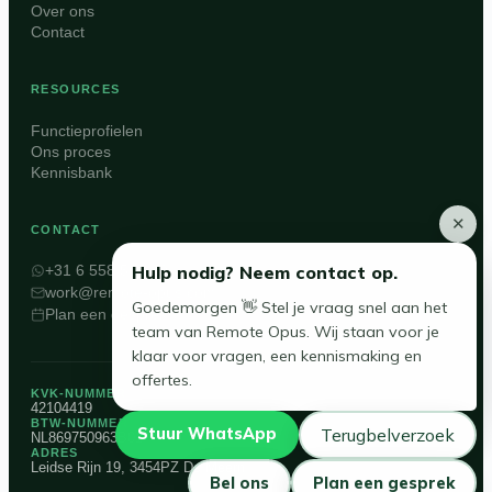
Over ons
Contact
RESOURCES
Functieprofielen
Ons proces
Kennisbank
✕
CONTACT
Hulp nodig? Neem contact op.
+31 6 558 560 49
work@remote-opus.com
Goedemorgen
👋 Stel je vraag snel aan het
Plan een gesprek
team van Remote Opus. Wij staan voor je
klaar voor vragen, een kennismaking en
offertes.
KVK-NUMMER
42104419
BTW-NUMMER
Stuur WhatsApp
Terugbelverzoek
NL869750963B01
ADRES
Leidse Rijn 19, 3454PZ De Meern
Bel ons
Plan een gesprek